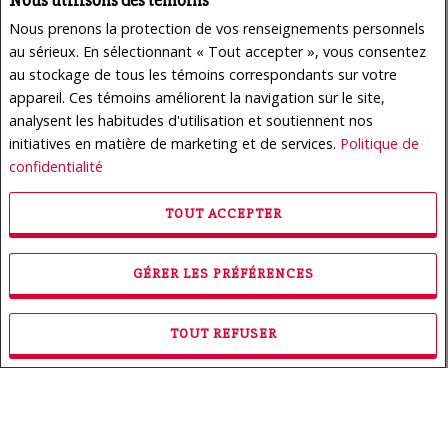
Nous utilisons des témoins
Nous prenons la protection de vos renseignements personnels
au sérieux. En sélectionnant « Tout accepter », vous consentez
au stockage de tous les témoins correspondants sur votre
appareil. Ces témoins améliorent la navigation sur le site,
analysent les habitudes d'utilisation et soutiennent nos
initiatives en matière de marketing et de services.
Politique de
confidentialité
950 000 $
TOUT ACCEPTER
NO. 24165773
Prop. à revenus | À Vendre
GÉRER LES PRÉFÉRENCES
222 - 226 Rue des Primevères , Sainte-Thérèse, QC,
Canada
Chambres : 3
TOUT REFUSER
Salle(s) de bains : 1
Salle(s) de bains partielle(s) : 0